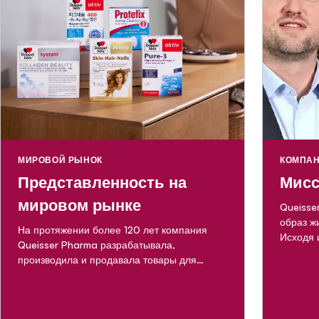
МИРОВОЙ РЫНОК
КОМПА
Представленность на
Мисс
мировом рынке
Queisse
образ ж
На протяжении более 120 лет компания
Исходя 
Queisser Pharma разрабатывала,
произво
производила и продавала товары для
ассорти
здоровья, предназначенные для
здоровь
ежедневного использования. В настоящее
направл
время в продаже имеется более 250
тех, кт